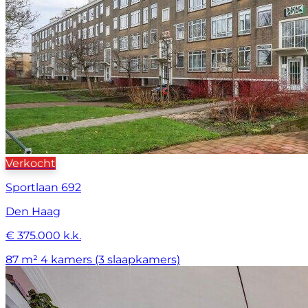
Verkocht
Sportlaan 692
Den Haag
€ 375.000 k.k.
87 m²
4 kamers (3 slaapkamers)