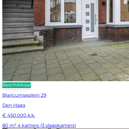
Beschikbaar
Blaricumseplein 29
Den Haag
€ 450.000 k.k.
80 m²
4 kamers (3 slaapkamers)