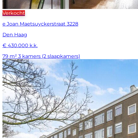
Verkocht
e Joan Maetsuyckerstraat 3228
Den Haag
€ 430.000 k.k.
79 m²
3 kamers (2 slaapkamers)