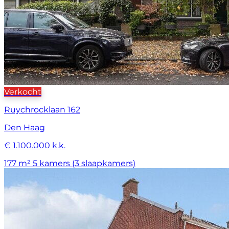
Verkocht
Ruychrocklaan 162
Den Haag
€ 1.100.000 k.k.
177 m²
5 kamers (3 slaapkamers)