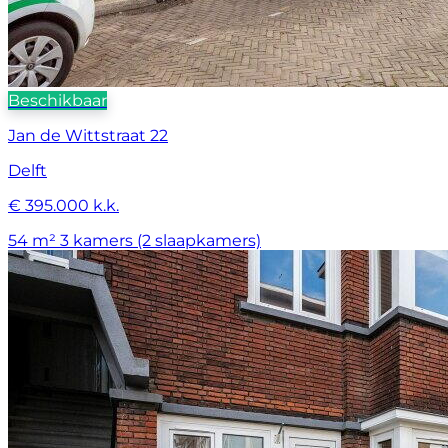
Beschikbaar
Jan de Wittstraat 22
Delft
€ 395.000 k.k.
54 m²
3 kamers (2 slaapkamers)