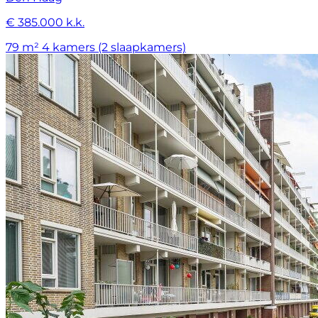
€ 385.000 k.k.
79 m²
4 kamers (2 slaapkamers)