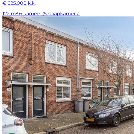
€ 625.000 k.k.
122 m²
6 kamers (5 slaapkamers)