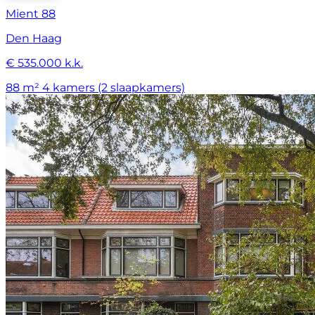
Mient 88
Den Haag
€ 535.000 k.k.
88 m²
4 kamers (2 slaapkamers)